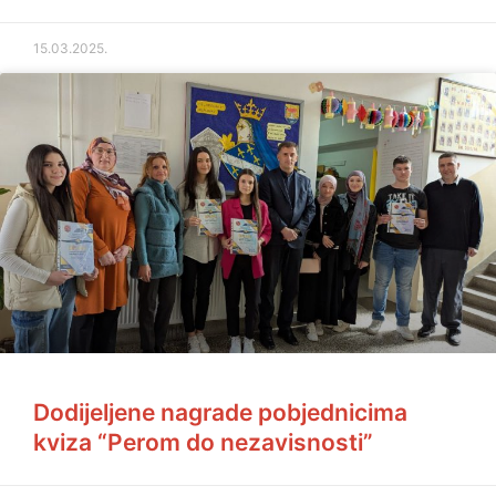
15.03.2025.
Dodijeljene nagrade pobjednicima
kviza “Perom do nezavisnosti”