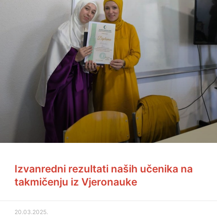
Izvanredni rezultati naših učenika na
takmičenju iz Vjeronauke
20.03.2025.