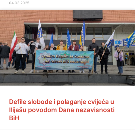
04.03.2025.
Defile slobode i polaganje cvijeća u
Ilijašu povodom Dana nezavisnosti
BiH