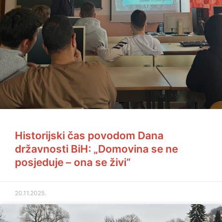
Historijski čas povodom Dana
državnosti BiH: „Domovina se ne
posjeduje – ona se živi“
20.11.2025.