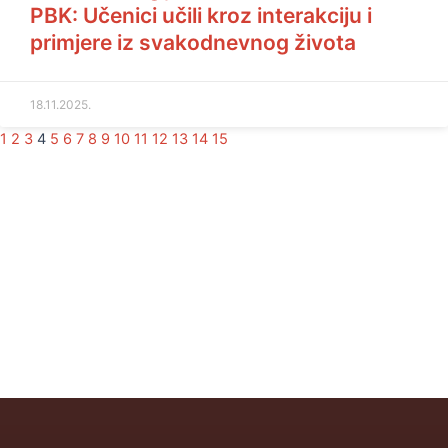
PBK: Učenici učili kroz interakciju i
primjere iz svakodnevnog života
18.11.2025.
1
2
3
4
5
6
7
8
9
10
11
12
13
14
15