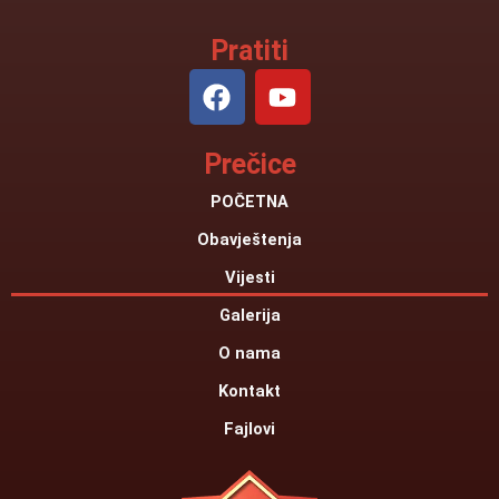
Pratiti
F
Y
a
o
c
u
Prečice
e
t
b
u
POČETNA
o
b
Obavještenja
o
e
k
Vijesti
Galerija
O nama
Kontakt
Fajlovi