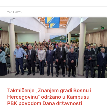
24.11.2025.
Takmičenje „Znanjem gradi Bosnu i
Hercegovinu“ održano u Kampusu
PBK povodom Dana državnosti