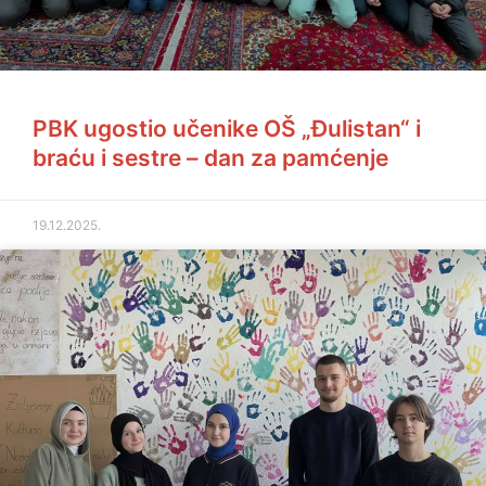
PBK ugostio učenike OŠ „Đulistan“ i
braću i sestre – dan za pamćenje
19.12.2025.