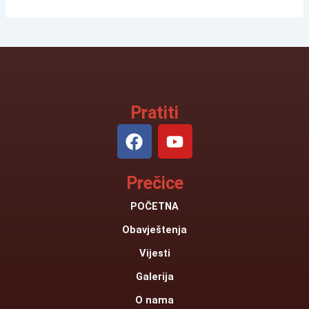
Pratiti
F
Y
a
o
c
u
Prečice
e
t
b
u
POČETNA
o
b
Obavještenja
o
e
k
Vijesti
Galerija
O nama