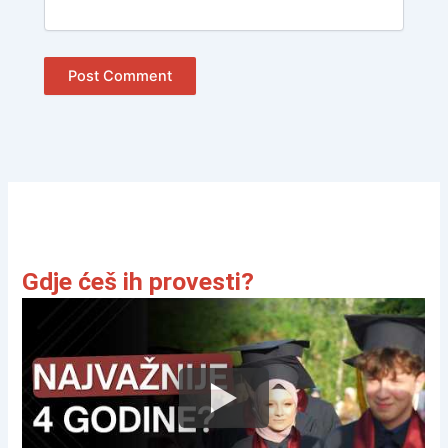
Gdje ćeš ih provesti?