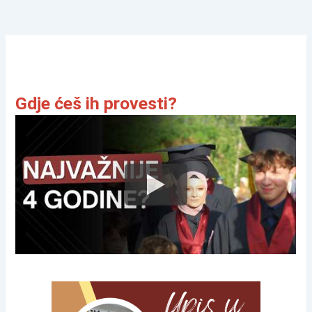
Gdje ćeš ih provesti?