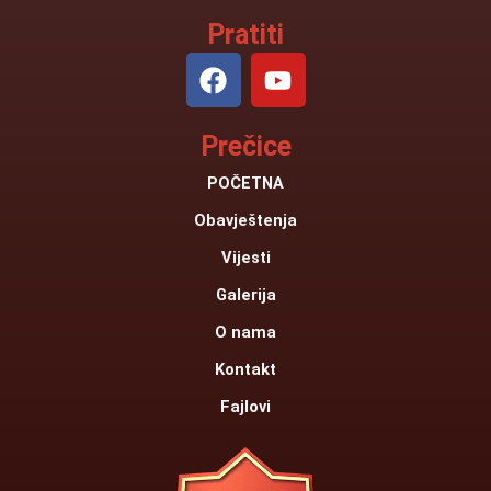
Pratiti
F
Y
a
o
c
u
Prečice
e
t
b
u
POČETNA
o
b
Obavještenja
o
e
k
Vijesti
Galerija
O nama
Kontakt
Fajlovi