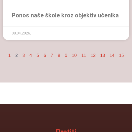
Ponos naše škole kroz objektiv učenika
08.04.2026.
1
2
3
4
5
6
7
8
9
10
11
12
13
14
15