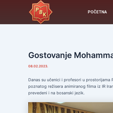
Skip
Post
to
navigation
POČETNA
content
Gostovanje Mohamma
08.02.2023.
Danas su učenici i profesori u prostorijama 
poznatog režisera animiranog filma iz IR Iran
prevedeni i na bosanski jezik.