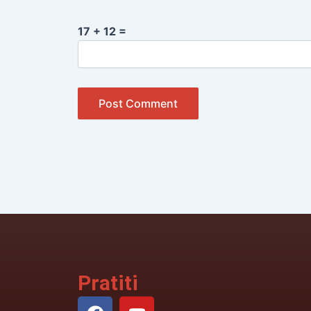
17 + 12 =
Pratiti
F
Y