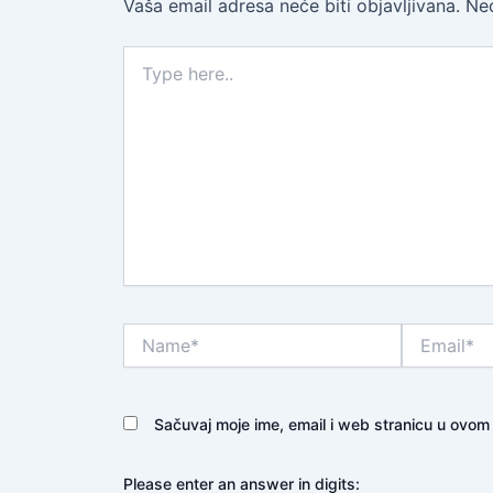
Vaša email adresa neće biti objavljivana.
Ne
Type
here..
Name*
Email*
Sačuvaj moje ime, email i web stranicu u ovo
Please enter an answer in digits: