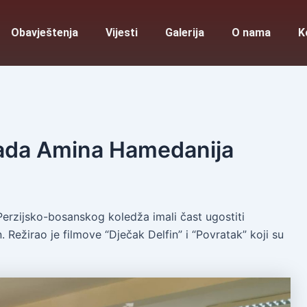
Obavještenja
Vijesti
Galerija
O nama
K
da Amina Hamedanija
Perzijsko-bosanskog koledža imali čast ugostiti
. Režirao je filmove “Dječak Delfin” i “Povratak” koji su