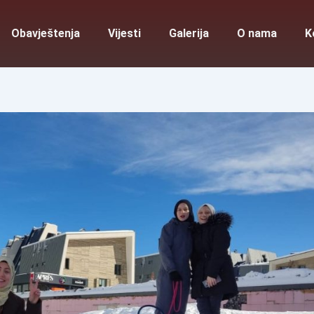
Obavještenja
Vijesti
Galerija
O nama
K