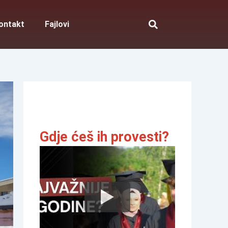
ontakt
Fajlovi
Gdje ćeš ih provesti?