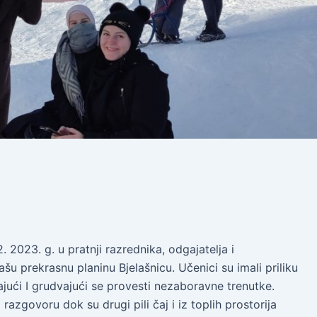
 2023. g. u pratnji razrednika, odgajatelja i
ašu prekrasnu planinu Bjelašnicu. Učenici su imali priliku
kajući I grudvajući se provesti nezaboravne trenutke.
razgovoru dok su drugi pili čaj i iz toplih prostorija