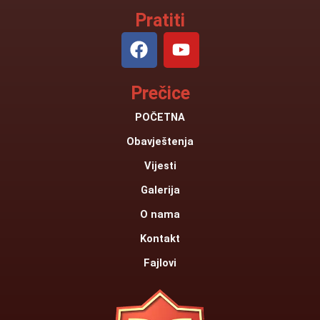
Pratiti
F
Y
a
o
c
u
Prečice
e
t
b
u
POČETNA
o
b
Obavještenja
o
e
k
Vijesti
Galerija
O nama
Kontakt
Fajlovi