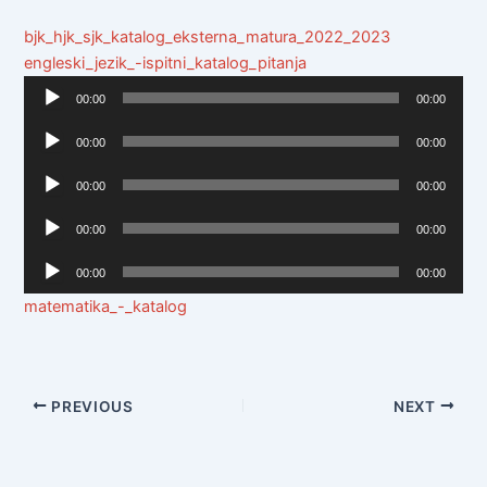
bjk_hjk_sjk_katalog_eksterna_matura_2022_2023
engleski_jezik_-ispitni_katalog_pitanja
Audio
00:00
00:00
Player
Audio
00:00
00:00
Player
Audio
00:00
00:00
Player
Audio
00:00
00:00
Player
Audio
00:00
00:00
Player
matematika_-_katalog
PREVIOUS
NEXT