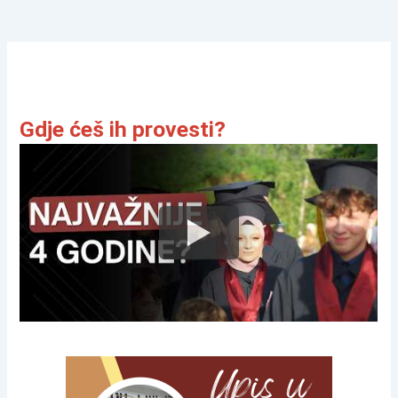
Gdje ćeš ih provesti?