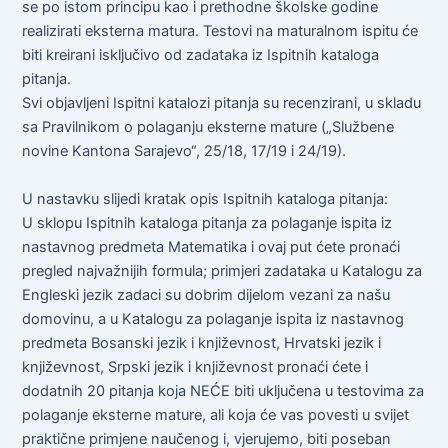
se po istom principu kao i prethodne školske godine
realizirati eksterna matura. Testovi na maturalnom ispitu će
biti kreirani isključivo od zadataka iz Ispitnih kataloga
pitanja.
Svi objavljeni Ispitni katalozi pitanja su recenzirani, u skladu
sa Pravilnikom o polaganju eksterne mature („Službene
novine Kantona Sarajevo“, 25/18, 17/19 i 24/19).
U nastavku slijedi kratak opis Ispitnih kataloga pitanja:
U sklopu Ispitnih kataloga pitanja za polaganje ispita iz
nastavnog predmeta Matematika i ovaj put ćete pronaći
pregled najvažnijih formula; primjeri zadataka u Katalogu za
Engleski jezik zadaci su dobrim dijelom vezani za našu
domovinu, a u Katalogu za polaganje ispita iz nastavnog
predmeta Bosanski jezik i književnost, Hrvatski jezik i
književnost, Srpski jezik i književnost pronaći ćete i
dodatnih 20 pitanja koja NEĆE biti uključena u testovima za
polaganje eksterne mature, ali koja će vas povesti u svijet
praktične primjene naučenog i, vjerujemo, biti poseban