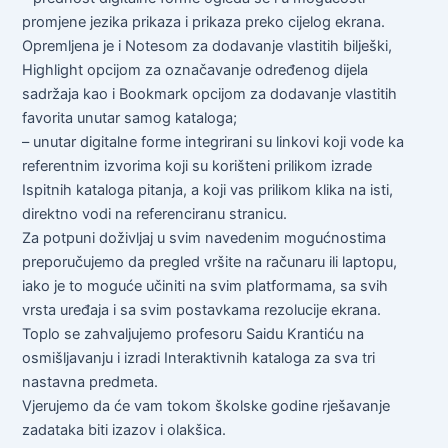
promjene jezika prikaza i prikaza preko cijelog ekrana.
Opremljena je i Notesom za dodavanje vlastitih bilješki,
Highlight opcijom za označavanje određenog dijela
sadržaja kao i Bookmark opcijom za dodavanje vlastitih
favorita unutar samog kataloga;
– unutar digitalne forme integrirani su linkovi koji vode ka
referentnim izvorima koji su korišteni prilikom izrade
Ispitnih kataloga pitanja, a koji vas prilikom klika na isti,
direktno vodi na referenciranu stranicu.
Za potpuni doživljaj u svim navedenim mogućnostima
preporučujemo da pregled vršite na računaru ili laptopu,
iako je to moguće učiniti na svim platformama, sa svih
vrsta uređaja i sa svim postavkama rezolucije ekrana.
Toplo se zahvaljujemo profesoru Saidu Krantiću na
osmišljavanju i izradi Interaktivnih kataloga za sva tri
nastavna predmeta.
Vjerujemo da će vam tokom školske godine rješavanje
zadataka biti izazov i olakšica.