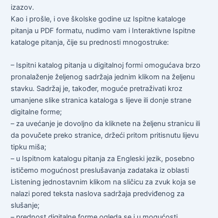
izazov.
Kao i prošle, i ove školske godine uz Ispitne kataloge
pitanja u PDF formatu, nudimo vam i Interaktivne Ispitne
kataloge pitanja, čije su prednosti mnogostruke:
– Ispitni katalog pitanja u digitalnoj formi omogućava brzo
pronalaženje željenog sadržaja jednim klikom na željenu
stavku. Sadržaj je, također, moguće pretraživati kroz
umanjene slike stranica kataloga s lijeve ili donje strane
digitalne forme;
– za uvećanje je dovoljno da kliknete na željenu stranicu ili
da povučete preko stranice, držeći pritom pritisnutu lijevu
tipku miša;
– u Ispitnom katalogu pitanja za Engleski jezik, posebno
ističemo mogućnost preslušavanja zadataka iz oblasti
Listening jednostavnim klikom na sličicu za zvuk koja se
nalazi pored teksta naslova sadržaja predviđenog za
slušanje;
– prednost digitalne forme ogleda se i u mogućosti