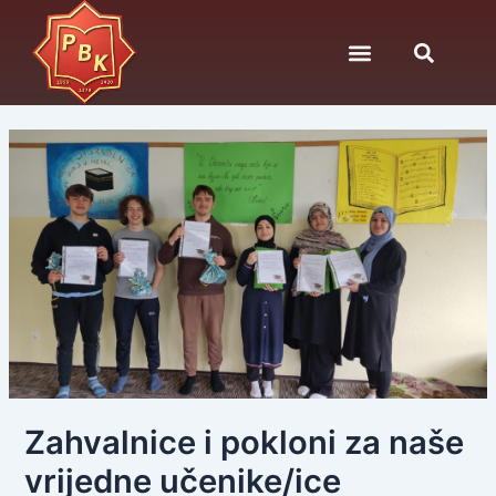
Skip
Post
to
navigation
content
Zahvalnice i pokloni za naše
vrijedne učenike/ice