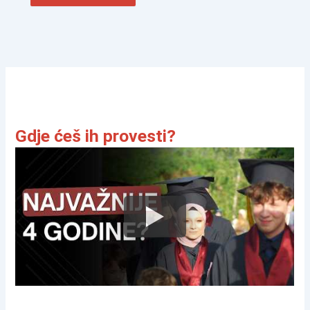
Gdje ćeš ih provesti?