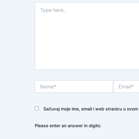
Type
here..
Name*
Email*
Sačuvaj moje ime, email i web stranicu u ovo
Please enter an answer in digits: