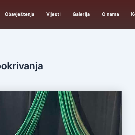
Obavještenja
Vijesti
Galerija
O nama
K
okrivanja