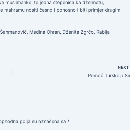
vake muslimanke, te jedna stepenica ka džennetu,
le mahramu nositi časno i ponosno i biti primjer drugim
 Šahmanović, Medina Ohran, Dženita Zgrčo, Rabija
NEX
Pomoć Turskoj i Siri
ophodna polja su označena sa
*