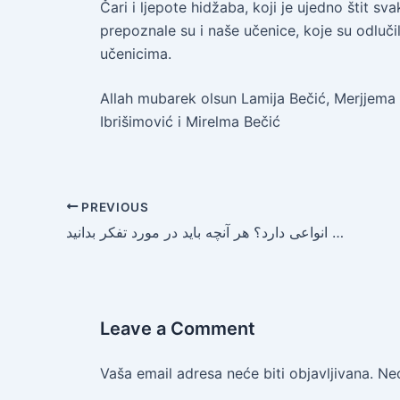
Čari i ljepote hidžaba, koji je ujedno štit s
prepoznale su i naše učenice, koje su odluči
učenicima.
Allah mubarek olsun Lamija Bečić, Merjjema
Ibrišimović i Mirelma Bečić
PREVIOUS
تفکر چیست و چه انواعی دارد؟ هر آنچه باید در مورد تفکر بدانید
Leave a Comment
Vaša email adresa neće biti objavljivana.
Ne