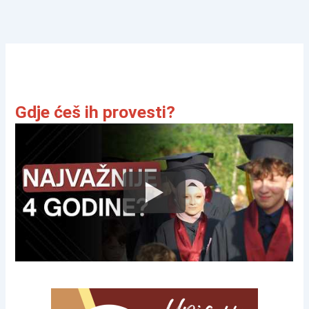
Gdje ćeš ih provesti?