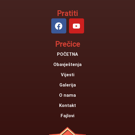
Pratiti
F
Y
a
o
c
u
Prečice
e
t
b
u
POČETNA
o
b
Obavještenja
o
e
k
Vijesti
Galerija
O nama
Kontakt
Fajlovi