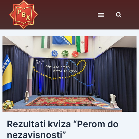
Skip
Post
to
navigation
content
Rezultati kviza “Perom do
nezavisnosti”