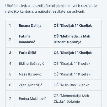
Učešće u kvizu su uzeli učenici osmih i devetih razreda iz
nekoliko kantona, a najbolje rezultate su ostvarili:
1
Emana Dahija
OŠ “Kiseljak 1” Kiseljak
Fatima
OŠ “Mehmedalija Mak
2
Imamović
Dizdar” Dobrinje
3
Faris Šišić
OŠ “Kiseljak 1” Kiseljak
4
Eldina Bečiragić
OŠ “Kiseljak 1” Kiseljak
5
Nejra Ibrišević
OŠ “Kiseljak 1” Kiseljak
6
Zijad Alihodžić
OŠ “Kulin Ban” Visoko
OŠ “Mehmedalija Mak
7
Emina Mešinović
Dizdar” Dobrinje