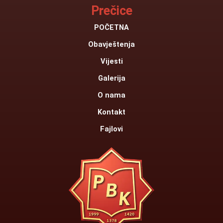
Prečice
e
t
b
u
POČETNA
o
b
Obavještenja
o
e
k
Vijesti
Galerija
O nama
Kontakt
Fajlovi