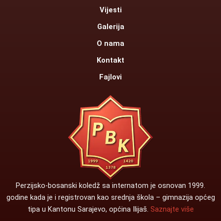
k
Vijesti
Galerija
O nama
Kontakt
Fajlovi
Perzijsko-bosanski koledž sa internatom je osnovan 1999.
godine kada je i registrovan kao srednja škola – gimnazija općeg
tipa u Kantonu Sarajevo, općina Ilijaš.
Saznajte više