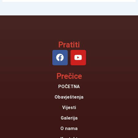
Pratiti
F
Y
a
o
c
u
Prečice
e
t
b
u
POČETNA
o
b
Obavještenja
o
e
k
Vijesti
Galerija
O nama