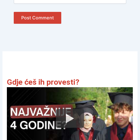
Gdje ćeš ih provesti?