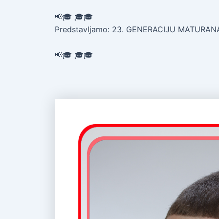
📢🎓 🎓🎓
Predstavljamo: 23. GENERACIJU MATURANAT
📢🎓 🎓🎓