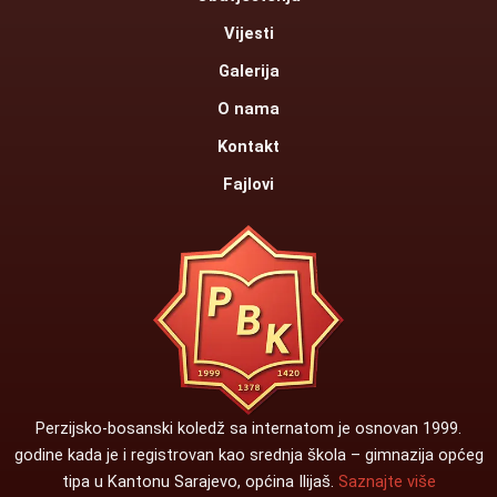
o
e
k
Vijesti
Galerija
O nama
Kontakt
Fajlovi
Perzijsko-bosanski koledž sa internatom je osnovan 1999.
godine kada je i registrovan kao srednja škola – gimnazija općeg
tipa u Kantonu Sarajevo, općina Ilijaš.
Saznajte više