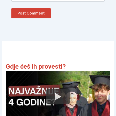
Gdje ćeš ih provesti?