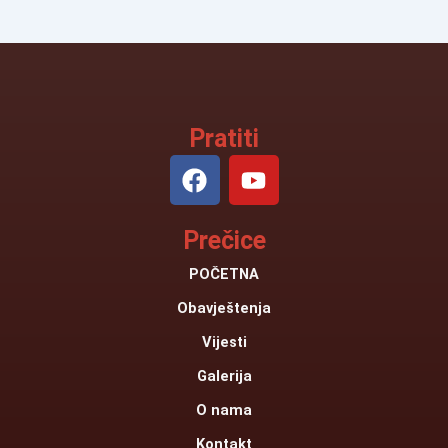
Pratiti
F
Y
a
o
c
u
Prečice
e
t
b
u
POČETNA
o
b
Obavještenja
o
e
k
Vijesti
Galerija
O nama
Kontakt