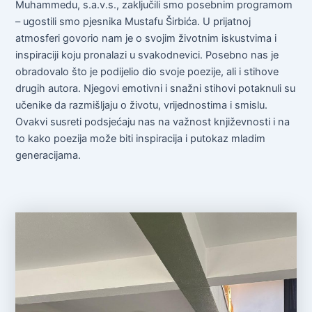
Muhammedu, s.a.v.s., zaključili smo posebnim programom
– ugostili smo pjesnika Mustafu Širbića. U prijatnoj
atmosferi govorio nam je o svojim životnim iskustvima i
inspiraciji koju pronalazi u svakodnevici. Posebno nas je
obradovalo što je podijelio dio svoje poezije, ali i stihove
drugih autora. Njegovi emotivni i snažni stihovi potaknuli su
učenike da razmišljaju o životu, vrijednostima i smislu.
Ovakvi susreti podsjećaju nas na važnost književnosti i na
to kako poezija može biti inspiracija i putokaz mladim
generacijama.