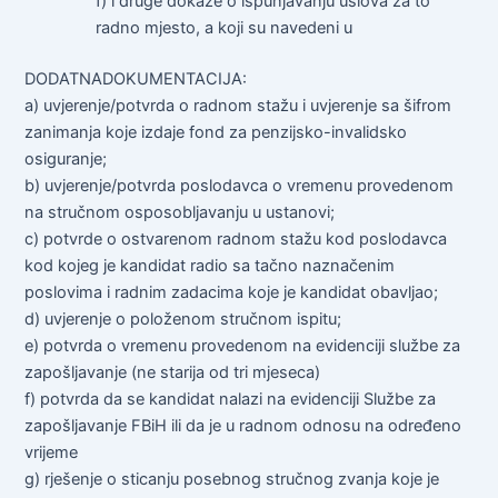
f) i druge dokaze o ispunjavanju uslova za to
radno mjesto, a koji su navedeni u
DODATNADOKUMENTACIJA:
a) uvjerenje/potvrda o radnom stažu i uvjerenje sa šifrom
zanimanja koje izdaje fond za penzijsko-invalidsko
osiguranje;
b) uvjerenje/potvrda poslodavca o vremenu provedenom
na stručnom osposobljavanju u ustanovi;
c) potvrde o ostvarenom radnom stažu kod poslodavca
kod kojeg je kandidat radio sa tačno naznačenim
poslovima i radnim zadacima koje je kandidat obavljao;
d) uvjerenje o položenom stručnom ispitu;
e) potvrda o vremenu provedenom na evidenciji službe za
zapošljavanje (ne starija od tri mjeseca)
f) potvrda da se kandidat nalazi na evidenciji Službe za
zapošljavanje FBiH ili da je u radnom odnosu na određeno
vrijeme
g) rješenje o sticanju posebnog stručnog zvanja koje je