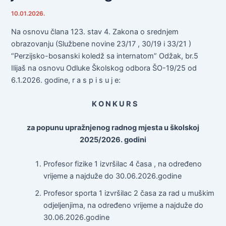
10.01.2026.
Na osnovu člana 123. stav 4. Zakona o srednjem
obrazovanju (Službene novine 23/17 , 30/19 i 33/21 )
“Perzijsko-bosanski koledž sa internatom” Odžak, br.5
Ilijaš na osnovu Odluke Školskog odbora ŠO-19/25 od
6.1.2026. godine, r a s p i s u j e:
K O N K U R S
za popunu upražnjenog radnog mjesta u školskoj
2025/2026. godini
Profesor fizike 1 izvršilac 4 časa , na određeno
vrijeme a najduže do 30.06.2026.godine
Profesor sporta 1 izvršilac 2 časa za rad u muškim
odjeljenjima, na određeno vrijeme a najduže do
30.06.2026.godine