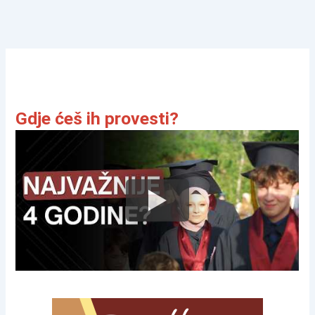
Gdje ćeš ih provesti?