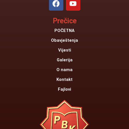
a
o
c
u
Prečice
e
t
b
u
POČETNA
o
b
Obavještenja
o
e
k
Vijesti
Galerija
O nama
Kontakt
Fajlovi