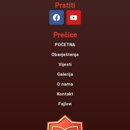
Pratiti
F
Y
a
o
c
u
Prečice
e
t
b
u
POČETNA
o
b
Obavještenja
o
e
k
Vijesti
Galerija
O nama
Kontakt
Fajlovi