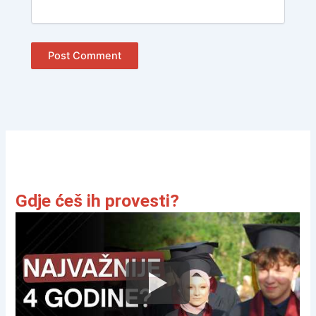
Gdje ćeš ih provesti?