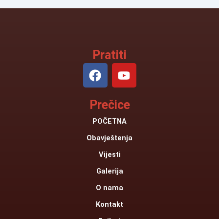
Pratiti
F
Y
a
o
c
u
Prečice
e
t
b
u
POČETNA
o
b
Obavještenja
o
e
k
Vijesti
Galerija
O nama
Kontakt