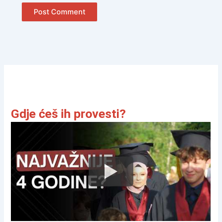
Gdje ćeš ih provesti?