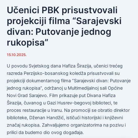
Učenici PBK prisustvovali
projekciji filma “Sarajevski
divan: Putovanje jednog
rukopisa”
15.10.2025.
U povodu Svjetskog dana Hafiza Širazija, učenici trećeg
razreda Perzijsko-bosanskog koledža prisustvovali su
projekciji dokumentarnog filma “Sarajevski divan: Putovanje
jednog rukopisa”, održanoj u Multimedijalnoj sali Općine
Novi Grad Sarajevo. Film prikazuje put Divana Hafiza
Širazija, čuvanog u Gazi Husrev-begovoj biblioteci, te
proces restauracije u Iranu. Na promociji se obratio direktor
biblioteke, Dženan Handžić, ističući historijski i književni
značaj rukopisa. Zahvaljujemo organizatorima na pozivu i
prilici da budemo dio ovog događaja.